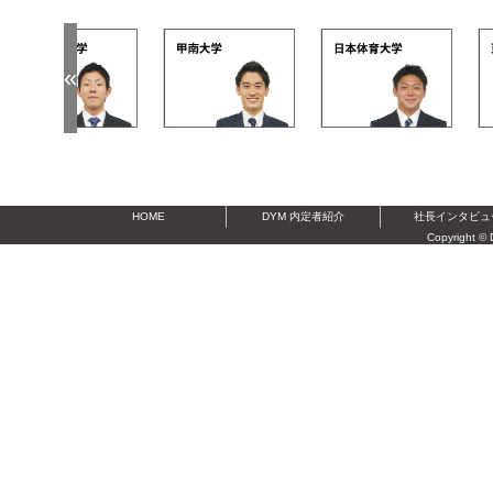
«
 0k
dym 15k
dym 2n
dym 3t
HOME
DYM 内定者紹介
社長インタビュ
Copyright © 