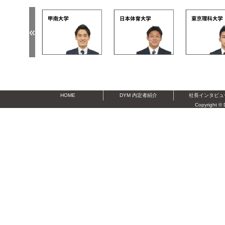
«
 0k
dym 15k
dym 2n
dym 3t
HOME
DYM 内定者紹介
社長インタビュ
Copyright © 