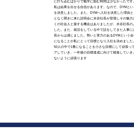
に打ち込むばかりで勉学に励む時間は少なかったです
私は結果を出せる自信があります。なので、DYMと
を決意しました。また、DYMへ入社を決意した理由
となく聞きに来た説明会に水谷社長が登壇しその魅力
くの社会人と接する機会はありましたが、水谷社長の
した。また、就活をしている中で話をしてきた人事に
長からは感じました。勢いと実力のあるDYMという
になることが私にとって目標となり入社を決めました
50人の中で1番になることを小さな目標にして頑張っ
アしていき、一年後の目標達成に向けて精進していき
ないように頑張ります