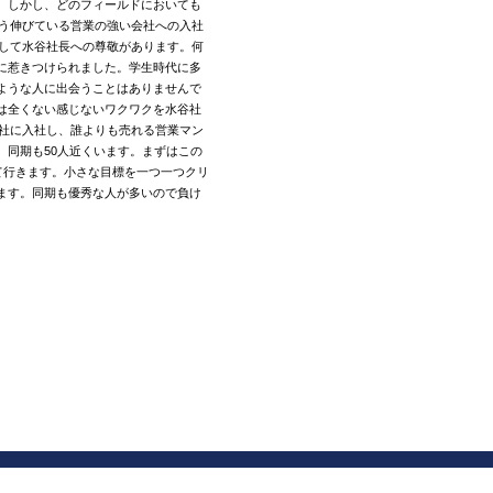
。しかし、どのフィールドにおいても
いう伸びている営業の強い会社への入社
として水谷社長への尊敬があります。何
に惹きつけられました。学生時代に多
ような人に出会うことはありませんで
は全くない感じないワクワクを水谷社
会社に入社し、誰よりも売れる営業マン
。同期も50人近くいます。まずはこの
て行きます。小さな目標を一つ一つクリ
ます。同期も優秀な人が多いので負け