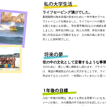
ライフセービング漬けでした。
夏期期間の海水浴場の安全のために一年中海やプール
でトレーニングを積みました。ライフセーバーの能力
を競う大会にも出場し、学生選手権2位などの成績を
しました。四年生の時には、約ニカ月間、伊豆の海水
浴に行住み込みで活動するなど、人の命の為に全力を
尽くした四年間でした。
世の中の文化として定着するような事
そのために、新しい事に挑戦をし続けます。プライベ
け、海辺の事故防止のために尽力することです。ライ
学ばせてもらったので、一生関わっていきたいと思っ
入社一年後の目標は、誰よりも売れる営業マンになる
メージが強く、その環境の中で自分の力を試したいと