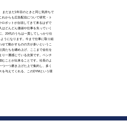
、まだまだ1年目のときと同じ気持ちで
これからも広告配信について研究・ト
やロボットが台頭してきて来るはずで
人はどんどん価値や仕事を失っていく
に、20代のうちは一貫してしっかり仕
るようになります。今まで仕事に取り組
わせて動かすものの方が多いというこ
社員たちを纏め上げ、ここまで会社を
より一層感じている次第です。ベンチ
積むことが出来ることです。社長のよ
一つ一つ磨き上げた上で集約し、多く
スを与えてくれる、このDYMという環