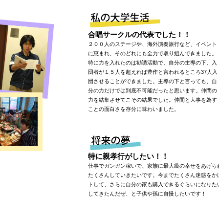
合唱サークルの代表でした！！
２００人のステージや、海外演奏旅行など、イベント
に恵まれ、そのどれにも全力で取り組んできました。
特に力を入れたのは勧誘活動で、自分の主導の下、入
団者が１５人を超えれば豊作と言われるところ37人入
団させることができました。主導の下と言っても、自
分の力だけでは到底不可能だったと思います。仲間の
力を結集させてこその結果でした。仲間と大事を為す
ことの面白さを存分に味わいました。
特に親孝行がしたい！！
仕事でガンガン稼いで、家族に最大級の幸せをあげら
たくさんしていきたいです。今までたくさん迷惑をか
トして、さらに自分の家も購入できるぐらいになりた
してきたんだぜ、と子供や孫に自慢したいです！