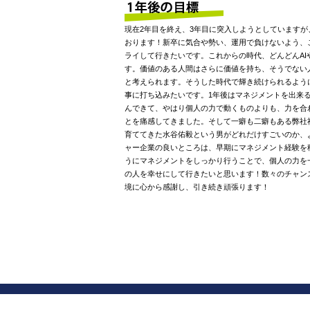
現在2年目を終え、3年目に突入しようとしていますが
おります！新卒に気合や勢い、運用で負けないよう、
ライして行きたいです。これからの時代、どんどんAI
す。価値のある人間はさらに価値を持ち、そうでない
と考えられます。そうした時代で輝き続けられるよう
事に打ち込みたいです。1年後はマネジメントを出来
んできて、やはり個人の力で動くものよりも、力を合
とを痛感してきました。そして一癖も二癖もある弊社
育ててきた水谷佑毅という男がどれだけすごいのか、
ャー企業の良いところは、早期にマネジメント経験を
うにマネジメントをしっかり行うことで、個人の力を
の人を幸せにして行きたいと思います！数々のチャン
境に心から感謝し、引き続き頑張ります！