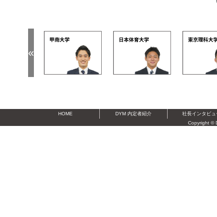
«
 0k
dym 15k
dym 2n
dym 3t
HOME
DYM 内定者紹介
社長インタビュ
Copyright © 